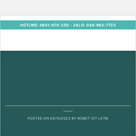
Skip
HOTLINE: 0901-679-359 - ZALO: 038-993-7723
to
content
HỎI ĐÁP
Nguồn 3 dây – Cách đấu nguồn 3 dây
POSTED ON
05/10/2023
BY
ROBOT IOT LKTM