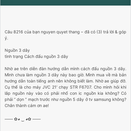
Câu 8216 của bạn nguyen quyet thang – đã có (3) trả lời & góp
ý.
Nguồn 3 dây
tình trạng Cách đấu nguồn 3 dây
Nhờ ae trên diễn đàn hướng dẫn mình cách đấu nguồn 3 dây.
Mình chưa làm nguồn 3 dây này bao giờ. Mình mua về mà bản
hướng dẫn toàn tiếng anh nên không biết làm. Nhờ ae giúp đỡ.
Cụ thể là cho máy JVC 21′ chạy STR F6707. Cho mình hỏi khi
lắp nguồn này vào có phải nhổ con ic nguồn kia không? Có
phải ” dọn ” mạch trước như nguồn 5 dây ở tv samsung không?
Chân thành cám ơn ae!
—— ✿◕ ‿ ◕✿ ——