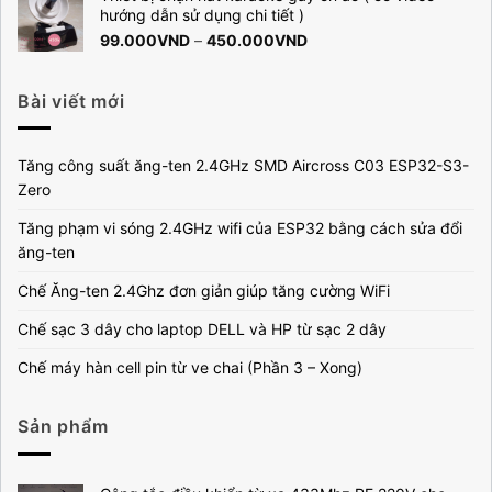
1.490.000VND
hướng dẫn sử dụng chi tiết )
đến
Khoảng
99.000
VND
–
450.000
VND
1.999.000VND
giá:
từ
99.000VND
Bài viết mới
đến
450.000VND
Tăng công suất ăng-ten 2.4GHz SMD Aircross C03 ESP32-S3-
Zero
Tăng phạm vi sóng 2.4GHz wifi của ESP32 bằng cách sửa đổi
ăng-ten
Chế Ăng-ten 2.4Ghz đơn giản giúp tăng cường WiFi
Chế sạc 3 dây cho laptop DELL và HP từ sạc 2 dây
Chế máy hàn cell pin từ ve chai (Phần 3 – Xong)
Sản phẩm