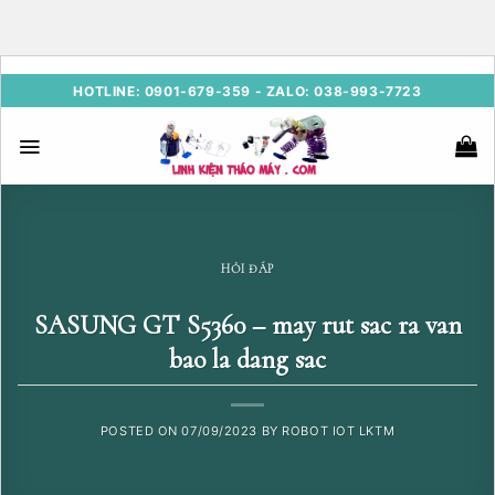
Skip
HOTLINE: 0901-679-359 - ZALO: 038-993-7723
to
content
HỎI ĐÁP
SASUNG GT S5360 – may rut sac ra van
bao la dang sac
POSTED ON
07/09/2023
BY
ROBOT IOT LKTM