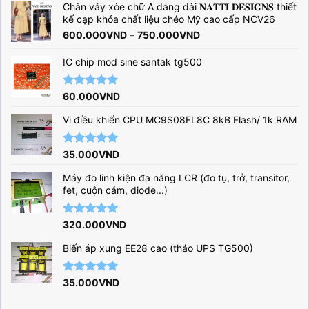
5 sao
Chân váy xòe chữ A dáng dài 𝐍𝐀𝐓𝐓𝐈 𝐃𝐄𝐒𝐈𝐆𝐍𝐒 thiết
kế cạp khóa chất liệu chéo Mỹ cao cấp NCV26
Khoảng
600.000
VND
–
750.000
VND
giá:
từ
IC chip mod sine santak tg500
600.000VND
đến
Được xếp
60.000
VND
750.000VND
hạng
5.00
5 sao
Vi điều khiển CPU MC9S08FL8C 8kB Flash/ 1k RAM
Được xếp
35.000
VND
hạng
5.00
5 sao
Máy đo linh kiện đa năng LCR (đo tụ, trở, transitor,
fet, cuộn cảm, diode...)
Được xếp
320.000
VND
hạng
5.00
5 sao
Biến áp xung EE28 cao (tháo UPS TG500)
Được xếp
35.000
VND
hạng
5.00
5 sao