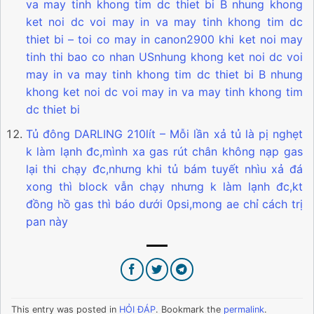
va may tinh khong tim dc thiet bi B nhung khong
ket noi dc voi may in va may tinh khong tim dc
thiet bi – toi co may in canon2900 khi ket noi may
tinh thi bao co nhan USnhung khong ket noi dc voi
may in va may tinh khong tim dc thiet bi B nhung
khong ket noi dc voi may in va may tinh khong tim
dc thiet bi
Tủ đông DARLING 210lít – Mỗi lần xả tủ là pị nghẹt
k làm lạnh đc,mình xa gas rút chân không nạp gas
lại thi chạy đc,nhưng khi tủ bám tuyết nhìu xả đá
xong thì block vẫn chạy nhưng k làm lạnh đc,kt
đồng hồ gas thì báo dưới 0psi,mong ae chỉ cách trị
pan này
This entry was posted in
HỎI ĐÁP
. Bookmark the
permalink
.