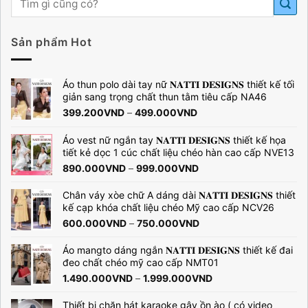
Sản phẩm Hot
Áo thun polo dài tay nữ 𝐍𝐀𝐓𝐓𝐈 𝐃𝐄𝐒𝐈𝐆𝐍𝐒 thiết kế tối
giản sang trọng chất thun tằm tiêu cấp NA46
Khoảng
399.200
VND
–
499.000
VND
giá:
từ
Áo vest nữ ngắn tay 𝐍𝐀𝐓𝐓𝐈 𝐃𝐄𝐒𝐈𝐆𝐍𝐒 thiết kế họa
399.200VND
tiết kẻ dọc 1 cúc chất liệu chéo hàn cao cấp NVE13
đến
Khoảng
890.000
VND
–
999.000
VND
499.000VND
giá:
từ
Chân váy xòe chữ A dáng dài 𝐍𝐀𝐓𝐓𝐈 𝐃𝐄𝐒𝐈𝐆𝐍𝐒 thiết
890.000VND
kế cạp khóa chất liệu chéo Mỹ cao cấp NCV26
đến
Khoảng
600.000
VND
–
750.000
VND
999.000VND
giá:
từ
Áo mangto dáng ngắn 𝐍𝐀𝐓𝐓𝐈 𝐃𝐄𝐒𝐈𝐆𝐍𝐒 thiết kế đai
600.000VND
đeo chất chéo mỹ cao cấp NMT01
đến
Khoảng
1.490.000
VND
–
1.999.000
VND
750.000VND
giá:
từ
Thiết bị chặn hát karaoke gây ồn ào ( có video