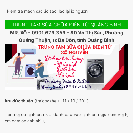
kiem tra mách sac .ic sac .lắc lại ic nguồn
TRUNG TÂM SỬA CHỮA ĐIỆN TỬ QUẢNG BÌNH
MR. XÔ - 0901.679.359 - 80 Võ Thị Sáu, Phường
Quảng Thuận, tx Ba Đồn, tỉnh Quảng Bình
lưu đức thuận
(traicockhe )
– 11 / 10 / 2013
anh oj co hjnh anh k a danh dau vao hjnh anh gjup em voj hj
em cam on anh nhju,.