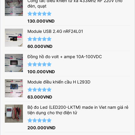
Công tắc điều khiển từ xa 433Mhz RF 220V cho
đèn, quạt
Được xếp
130.000
VND
hạng
5.00
5 sao
Module USB 2.4G nRF24L01
Được xếp
60.000
VND
hạng
5.00
5 sao
Đồng hồ đo volt + ampe 10A-100VDC
Được xếp
100.000
VND
hạng
5.00
5 sao
Module điều khiển cầu H L293D
Được xếp
63.000
VND
hạng
5.00
5 sao
Bộ đo Led (LED200-LKTM) made in Viet nam giá rẻ
tiện dụng cho thợ điện tử
Được xếp
200.000
VND
hạng
5.00