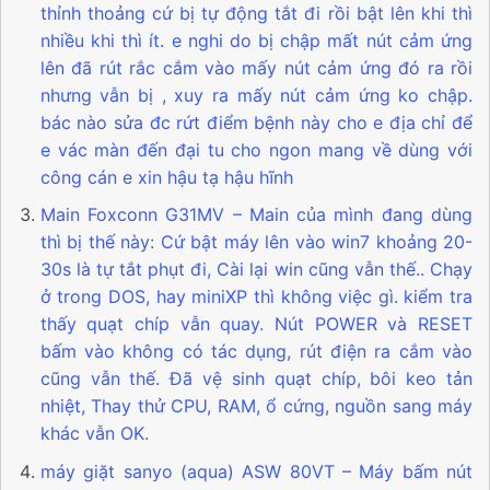
thỉnh thoảng cứ bị tự động tắt đi rồi bật lên khi thì
nhiều khi thì ít. e nghi do bị chập mất nút cảm ứng
lên đã rút rắc cắm vào mấy nút cảm ứng đó ra rồi
nhưng vẫn bị , xuy ra mấy nút cảm ứng ko chập.
bác nào sửa đc rứt điểm bệnh này cho e địa chỉ để
e vác màn đến đại tu cho ngon mang về dùng với
công cán e xin hậu tạ hậu hĩnh
Main Foxconn G31MV – Main của mình đang dùng
thì bị thế này: Cứ bật máy lên vào win7 khoảng 20-
30s là tự tắt phụt đi, Cài lại win cũng vẫn thế.. Chạy
ở trong DOS, hay miniXP thì không việc gì. kiểm tra
thấy quạt chíp vẫn quay. Nút POWER và RESET
bấm vào không có tác dụng, rút điện ra cắm vào
cũng vẫn thế. Đã vệ sinh quạt chíp, bôi keo tản
nhiệt, Thay thử CPU, RAM, ổ cứng, nguồn sang máy
khác vẫn OK.
máy giặt sanyo (aqua) ASW 80VT – Máy bấm nút