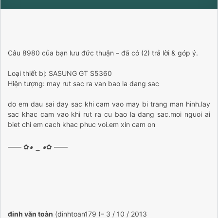
Câu 8980 của bạn lưu đức thuận – đã có (2) trả lời & góp ý.
Loại thiết bị: SASUNG GT S5360
Hiện tượng: may rut sac ra van bao la dang sac
do em dau sai day sac khi cam vao may bi trang man hinh.lay
sac khac cam vao khi rut ra cu bao la dang sac.moi nguoi ai
biet chi em cach khac phuc voi.em xin cam on
—— ✿◕ ‿ ◕✿ ——
đinh văn toàn
(dinhtoan179 )
– 3 / 10 / 2013