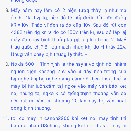
không được
Mấy hôm nay làm có 2 hiện tượg thấy lạ như ma
ám.hj. 1là tjvj tq, nền đỏ lè nổj đườg hồj, đo đườg
kR =10v. Tháo vĩ đèn ra đo cũg 10v. Sau đó rút con
4282 trên đg kr ra đo có 150v trên kr, sau đó lắp lạj
máy đã chạy bình thườg ko pjt bị j lun hehe. 2. Maý
trug quôc chj? Bị lỏg mạch nhưg khj đo H thấy 22v.
Nhưg vân chay pjh thuog lạ thât. – .
Nokia 500 – Tinh hjnh la the nay:e vo tjnh nối nhầm
nguon đjện khoang 25v vào 4 dây bên trong cua
taj nghe khj taj nghe dang cắm vô djen thoaj.thế là
may bj hư luôn.cắm taj ngke vào máy vẫn báo ket
noj nhung taj ngke k có tjếng.thjnh thoang vẫn có
nếu rút ra cắm lại khoang 20 lan.máy thj vẫn hoat
dong bjnh thuong.
toi co may in canon2900 khi ket noi may tinh thi
bao co nhan USnhung khong ket noi dc voi may in