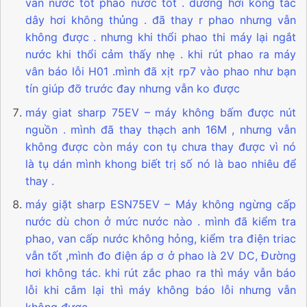
van nước tốt phao nước tốt . dường hơi kông tắc
dây hơi không thủng . đã thay r phao nhưng vẫn
không được . nhưng khi thổi phao thi máy lại ngắt
nước khi thổi cảm thấy nhẹ . khi rút phao ra máy
vân báo lỗi H01 .mình đã xịt rp7 vào phao như bạn
tín giúp đỡ trước đay nhưng vẫn ko được
máy giat sharp 75EV – máy không bấm được nút
nguồn . mình đã thay thạch anh 16M , nhưng vẫn
không được còn máy con tụ chưa thay được vì nó
là tụ dán mình khong biết trị số nó là bao nhiêu để
thay .
máy giặt sharp ESN75EV – Máy không ngừng cấp
nước dù chon ở mức nước nào . mình đã kiểm tra
phao, van cấp nước không hỏng, kiểm tra điện triac
vẫn tốt ,mình đo điện áp ơ ở phao là 2V DC, Đường
hơi không tác. khi rút zắc phao ra thì máy vẫn báo
lỗi khi cắm lại thì máy không báo lỗi nhưng vẫn