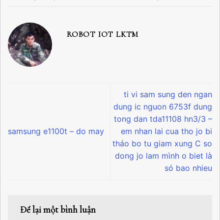
ROBOT IOT LKTM
ti vi sam sung den ngan
dung ic nguon 6753f dung
tong dan tda11108 hn3/3 –
samsung e1100t – do may
em nhan lai cua tho jo bi
tháo bo tu giam xung C so
dong jo lam mình o biet là
só bao nhieu
Để lại một bình luận