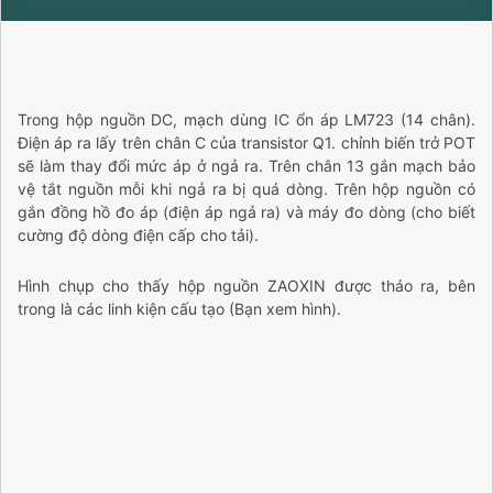
Trong hộp nguồn DC, mạch dùng IC ổn áp LM723 (14 chân).
Điện áp ra lấy trên chân C của transistor Q1. chỉnh biến trở POT
sẽ làm thay đổi mức áp ở ngả ra. Trên chân 13 gắn mạch bảo
vệ tắt nguồn mỗi khi ngả ra bị quá dòng. Trên hộp nguồn có
gắn đồng hồ đo áp (điện áp ngả ra) và máy đo dòng (cho biết
cường độ dòng điện cấp cho tải).
Hình chụp cho thấy hộp nguồn ZAOXIN được tháo ra, bên
trong là các linh kiện cấu tạo (Bạn xem hình).